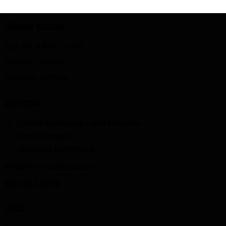
HORARIO REGULAR
Lun-Vie: 9 AM – 3 PM
Sabado: Cerrado
Domingo: Cerrado
DIRECCIÓN
Estadio Quisqueya «Juan Marichal»
Santo Domingo
República Dominicana
info@liceytigershop.com
809-567-3090
LINKS