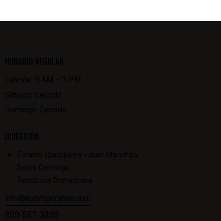
HORARIO REGULAR
Lun-Vie: 9 AM – 3 PM
Sabado: Cerrado
Domingo: Cerrado
DIRECCIÓN
Estadio Quisqueya «Juan Marichal»
Santo Domingo
República Dominicana
info@liceytigershop.com
809-567-3090